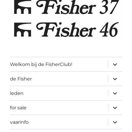
submen
Welkom bij de FisherClub!
uitvouw
submen
de Fisher
uitvouw
submen
leden
uitvouw
submen
for sale
uitvouw
submen
vaarinfo
uitvouw