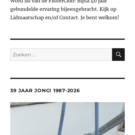
Word lid van de FisherClub! Bijna 40 jaar
gebundelde ervaring bijeengebracht. Kijk op
Lidmaatschap en/of Contact. Je bent welkom!
ZO
Zoeken
naar:
39 JAAR JONG! 1987-2026