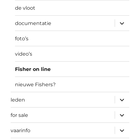
de vloot
submen
documentatie
uitvouw
foto’s
video’s
Fisher on line
nieuwe Fishers?
submen
leden
uitvouw
submen
for sale
uitvouw
submen
vaarinfo
uitvouw