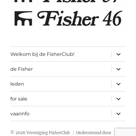
submen
Welkom bij de FisherClub!
uitvouw
submen
de Fisher
uitvouw
submen
leden
uitvouw
submen
for sale
uitvouw
submen
vaarinfo
uitvouw
© 2026 Vereniging FisherClub
Ondersteund door