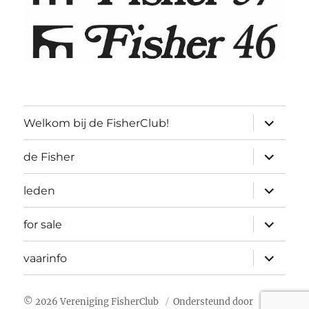
submen
Welkom bij de FisherClub!
uitvouw
submen
de Fisher
uitvouw
submen
leden
uitvouw
submen
for sale
uitvouw
submen
vaarinfo
uitvouw
© 2026 Vereniging FisherClub
Ondersteund door