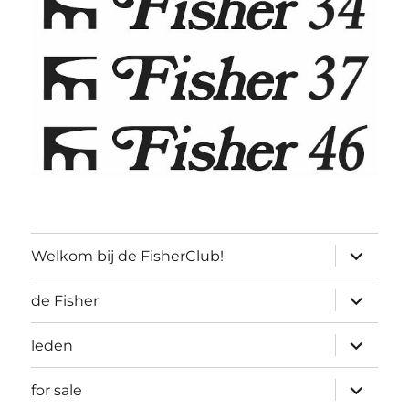
submen
Welkom bij de FisherClub!
uitvouw
submen
de Fisher
uitvouw
submen
leden
uitvouw
submen
for sale
uitvouw